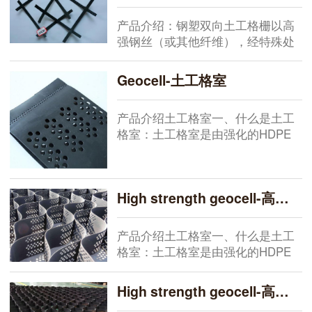
短
低工程造价。性能特点：抗拉强度
产品介绍：钢塑双向土工格栅以高
高，抗撕裂强度大，与土壤碎石结
强钢丝（或其他纤维），经特殊处
合力强。1、具有高的抗拉强度2、
理，与聚乙烯（PE）或聚丙烯
延伸率较小3、耐侵蚀、耐老化4、
（PP），并添加其他助剂，通过挤
与基料有较强的咬合力5、质量轻、
Geocell-土工格室
出使之成为复合型高强抗拉条带，
且表面有粗糙压纹，则为高强加筋
产品介绍土工格室一、什么是土工
土工带。由此单带，经纵、横按一
格室：土工格室是由强化的HDPE
定间距编制或夹合排列，采用特殊
片材料，经高强力焊接而形成的一
强化粘接的熔焊技术焊接其交接点
种三维网状格室结构。 二、土工格
而成型，则为加筋土工格栅。性能
室有哪些特性： 1、具有伸缩自
特点
High strength geocell-高强土工格室
如，运输可缩叠，施工时可张拉成
网状，填入泥土、碎石、混凝土等
松散物料，构成具有强大侧向限制
产品介绍土工格室一、什么是土工
和大刚度的结构体。 2、材质轻、
格室：土工格室是由强化的HDPE
耐磨损，化学性能稳定、
片材料，经高强力焊接而形成的一
种三维网状格室结构。 二、土工格
High strength geocell-高强土工格室
室有哪些特性： 1、具有伸缩自